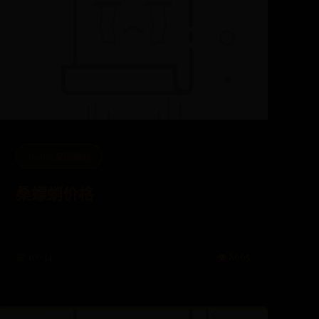
365bet娱乐游戏
桑螵蛸价格
📅 10-14
👁️ 8665