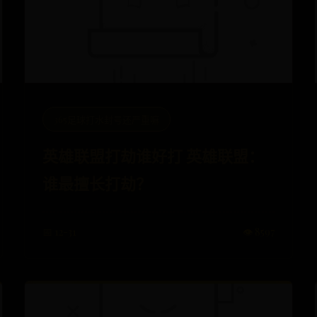
365足球打水封号还严重嘛
英雄联盟打劫谁好打 英雄联盟：
谁最擅长打劫？
📅 12-31
👁️ 8597