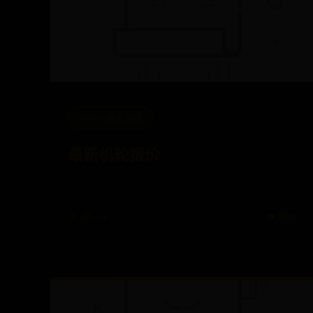
365bet娱乐游戏
最新机轮报价
📅 08-19
👁️ 8855