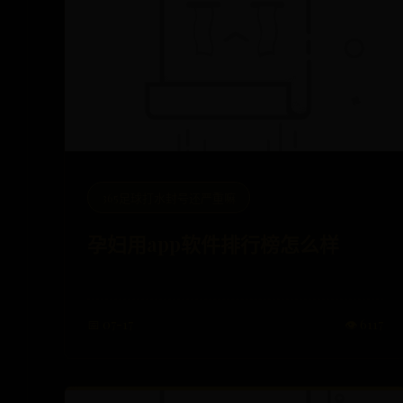
365足球打水封号还严重嘛
孕妇用app软件排行榜怎么样
📅 07-17
👁️ 6117