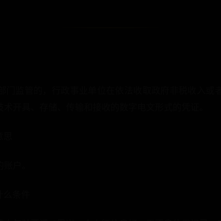
部门监管的，行政事业单位在依法收取政府非税收入或
技术开具、存储、传输和接收的数字电文形式的凭证。
意思
的账户。
要什么条件