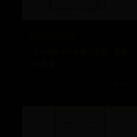
Microsoft365个人版
CF 手游买号平台哪个正规？实测
5 大渠道
📅 01-08
👁️ 6800