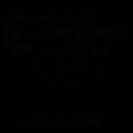
Microsoft365个人
版-365足球打水封号还严
重嘛-365bet娱乐游戏
首页
Microsoft365个人版
365足球打水封号还严重嘛
365bet娱乐游戏
365足球打水封号还严重嘛